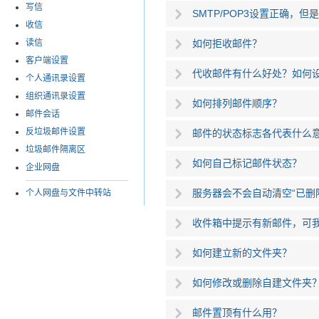
写信
SMTP/POP3设置正确，
收信
读信
如何拒收邮件？
客户端设置
代收邮件有什么好处？如何
个人通讯录设置
组织通讯录设置
如何排列邮件顺序？
邮件会话
反垃圾邮件设置
邮件的状态标志各代表什么
垃圾邮件隔离区
如何自己标记邮件状态？
企业网盘
服务器会不会自动清空“已删
个人网盘与文件中转站
收件箱中提示有新邮件，可
如何建立新的文件夹？
如何修改或删除自建文件夹
邮件置顶有什么用？