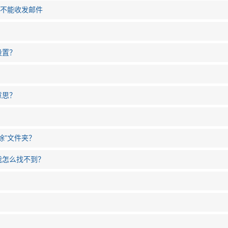
但是不能收发邮件
设置？
意思？
除”文件夹？
我怎么找不到？
Coremail. © Copyright 2000 - 2025 Mailtech.
？